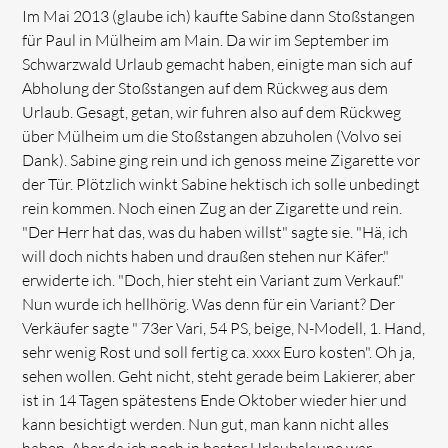
Im Mai 2013 (glaube ich) kaufte Sabine dann Stoßstangen
für Paul in Mülheim am Main. Da wir im September im
Schwarzwald Urlaub gemacht haben, einigte man sich auf
Abholung der Stoßstangen auf dem Rückweg aus dem
Urlaub. Gesagt, getan, wir fuhren also auf dem Rückweg
über Mülheim um die Stoßstangen abzuholen (Volvo sei
Dank). Sabine ging rein und ich genoss meine Zigarette vor
der Tür. Plötzlich winkt Sabine hektisch ich solle unbedingt
rein kommen. Noch einen Zug an der Zigarette und rein.
"Der Herr hat das, was du haben willst" sagte sie. "Hä, ich
will doch nichts haben und draußen stehen nur Käfer."
erwiderte ich. "Doch, hier steht ein Variant zum Verkauf."
Nun wurde ich hellhörig. Was denn für ein Variant? Der
Verkäufer sagte " 73er Vari, 54 PS, beige, N-Modell, 1. Hand,
sehr wenig Rost und soll fertig ca. xxxx Euro kosten". Oh ja,
sehen wollen. Geht nicht, steht gerade beim Lakierer, aber
ist in 14 Tagen spätestens Ende Oktober wieder hier und
kann besichtigt werden. Nun gut, man kann nicht alles
haben. Aber da ich noch in bester Urlaubslaune war,